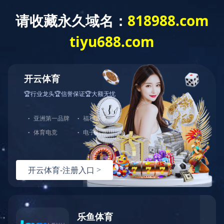
首页
荣誉资
产品展
维护保
自助服
下载中
星空
质
示
养
务
心
online（中
国）
维护保
维保视
养
频
20V 锂电震动棒（DCV1）