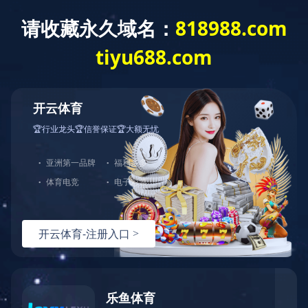
首页
荣誉资
产品展
维护保
自助服
下载中
星空
质
示
养
务
心
online（中
国）
维护保
维保视
养
频
20V 锂电搅拌机（DCM3）