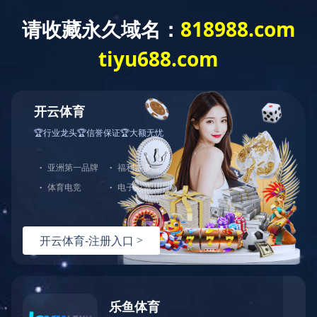
首页
荣誉资
产品展
维护保
自助服
下载中
星空
质
示
养
务
心
online（中
国）
维护保
维保视
养
频
GG12400 电动打胶枪