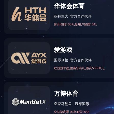
型号
D
最大推力
30
推胶速度
2.
工具重量
1