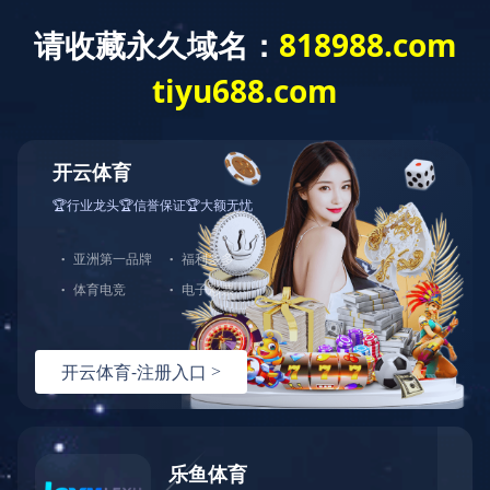
首页
荣誉资
产品展
维护保
自助服
下载中
星空
质
示
养
务
心
online（中
国）
维护保
维保视
养
频
20V 锂电冲击扳手（DCW1）