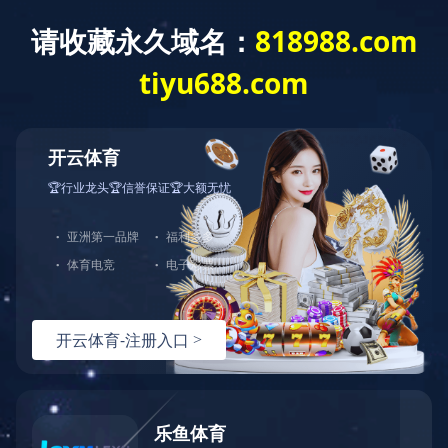
首页
荣誉资
产品展
维护保
自助服
下载中
星空
质
示
养
务
心
online（中
国）
维护保
维保视
养
频
20V 锂电电钻（DCE1）